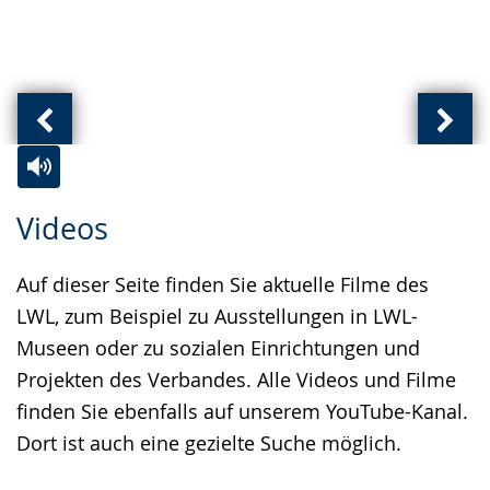
Vorherige
Näch
Ansicht:
Ansic
(
(
Zur
Aktiviere
Ein
Videos
von
von
Leichten
Audio-
Video
)
)
Sprache
Unterstützung.
in
Auf dieser Seite finden Sie aktuelle Filme des
wechseln.
Deutscher
LWL, zum Beispiel zu Ausstellungen in LWL-
Gebärdensprache
Museen oder zu sozialen Einrichtungen und
wird
Projekten des Verbandes. Alle Videos und Filme
angezeigt.
finden Sie ebenfalls auf unserem YouTube-Kanal.
Dort ist auch eine gezielte Suche möglich.