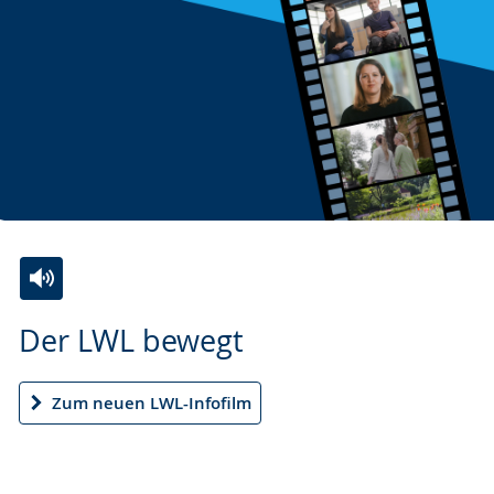
Zur
Aktiviere
Ein
Der LWL bewegt
Leichten
Audio-
Video
Sprache
Unterstützung.
in
wechseln.
Deutscher
Zum neuen LWL-Infofilm
Gebärdensprache
wird
angezeigt.