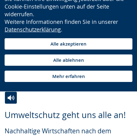
Cookie-Einstellungen unten auf der Seite
widerrufen.
Weitere Informationen finden Sie in unserer
Datenschutzerklärung
.
Alle akzeptieren
Alle ablehnen
Mehr erfahren
Zur
Aktiviere
Ein
Umweltschutz geht uns alle an!
Leichten
Audio-
Video
Sprache
Unterstützung.
in
Nachhaltige Wirtschaften nach dem
wechseln.
Deutscher