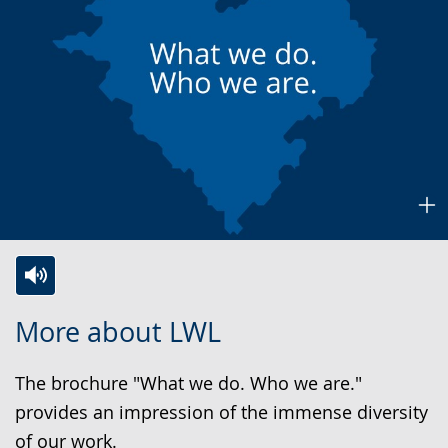
Zur
Aktiviere
Ein
More about LWL
Leichten
Audio-
Video
Sprache
Unterstützung.
in
The brochure "What we do. Who we are."
wechseln.
Deutscher
provides an impression of the immense diversity
Gebärdensprache
of our work.