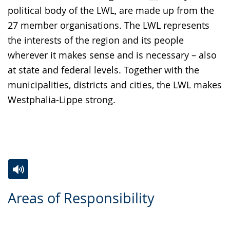
political body of the LWL, are made up from the
27 member organisations. The LWL represents
the interests of the region and its people
wherever it makes sense and is necessary – also
at state and federal levels. Together with the
municipalities, districts and cities, the LWL makes
Westphalia-Lippe strong.
Zur
Aktiviere
Ein
Areas of Responsibility
Leichten
Audio-
Video
Sprache
Unterstützung.
in