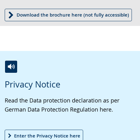
wird
angezeigt.
Download the brochure here (not fully accessible)
Zur
Aktiviere
Ein
Privacy Notice
Leichten
Audio-
Video
Sprache
Unterstützung.
in
Read the Data protection declaration as per
wechseln.
Deutscher
German Data Protection Regulation here.
Gebärdensprache
wird
angezeigt.
Enter the Privacy Notice here