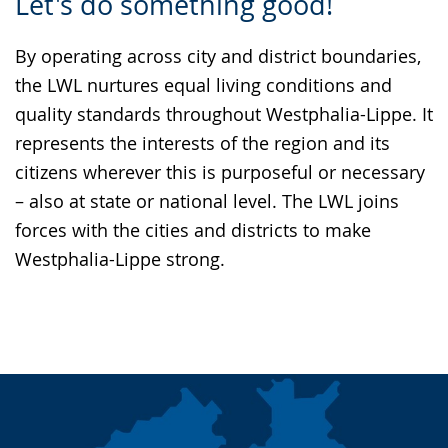
Let's do something good!
Leichten
Audio-
Video
Sprache
Unterstützung.
in
By operating across city and district boundaries,
wechseln.
Deutscher
the LWL nurtures equal living conditions and
Gebärdensprache
quality standards throughout Westphalia-Lippe. It
wird
represents the interests of the region and its
angezeigt.
citizens wherever this is purposeful or necessary
– also at state or national level. The LWL joins
forces with the cities and districts to make
Westphalia-Lippe strong.