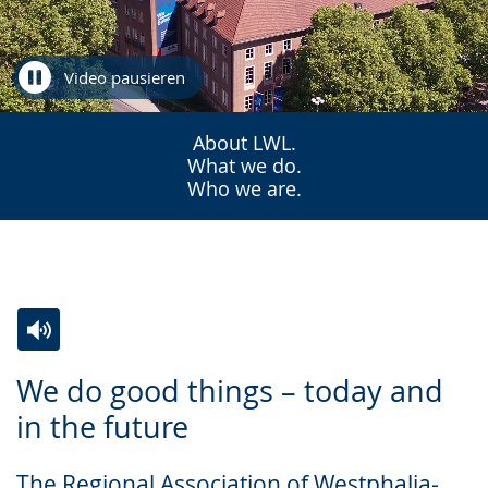
Video pausieren
About LWL.
What we do.
Who we are.
Zur
Aktiviere
Ein
We do good things – today and
Leichten
Audio-
Video
in the future
Sprache
Unterstützung.
in
wechseln.
Deutscher
The Regional Association of Westphalia-