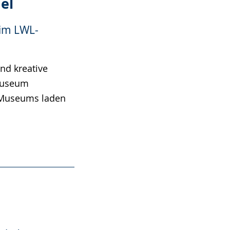
el
im LWL-
nd kreative
Museum
s Museums laden