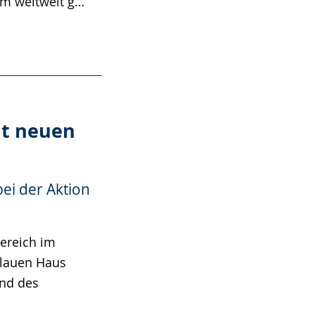
em weltweit g…
t neuen
bei der Aktion
bereich im
Blauen Haus
nd des