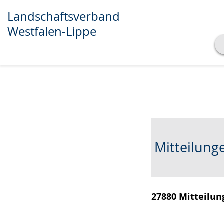
Landschaftsverband
Westfalen-Lippe
Transkript anzeigen
Abspielen
Pausieren
Mitteilun
27880 Mitteilun