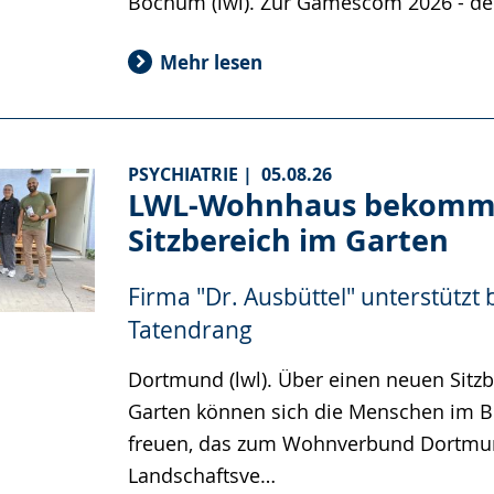
Bochum (lwl). Zur Gamescom 2026 - d
Mehr lesen
PSYCHIATRIE |
05.08.26
LWL-Wohnhaus bekomm
Sitzbereich im Garten
Firma "Dr. Ausbüttel" unterstützt 
Tatendrang
Dortmund (lwl). Über einen neuen Sitz
Garten können sich die Menschen im 
freuen, das zum Wohnverbund Dortmu
Landschaftsve…