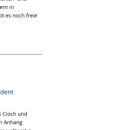
ern in
t es noch freie
udent
s Cioch und
 im Anhang