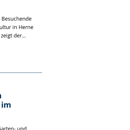
et Besuchende
ltur in Herne
 zeigt der…
h
 im
Garten- und