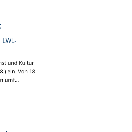
t
m LWL-
st und Kultur
8.) ein. Von 18
ein umf…