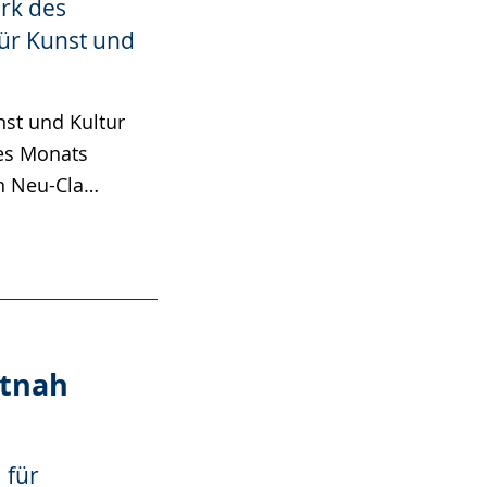
rk des
ür Kunst und
st und Kultur
des Monats
n Neu-Cla…
utnah
 für