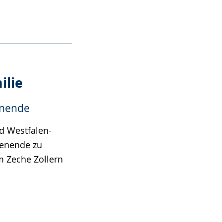
ilie
enende
d Westfalen-
enende zu
 Zeche Zollern