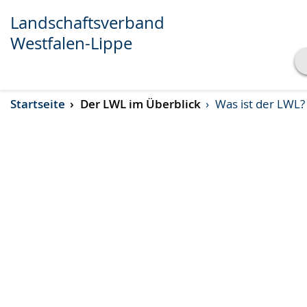
Transkript anzeigen
Abspielen
Pausieren
Landschaftsverband
Westfalen-Lippe
Startseite
Der LWL im Überblick
Was ist der LWL?