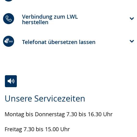
Verbindung zum LWL
herstellen
Telefonat übersetzen lassen
Zur
Aktiviere
Ein
Unsere Servicezeiten
Leichten
Audio-
Video
Sprache
Unterstützung.
in
Montag bis Donnerstag 7.30 bis 16.30 Uhr
wechseln.
Deutscher
Gebärdensprache
Freitag 7.30 bis 15.00 Uhr
wird