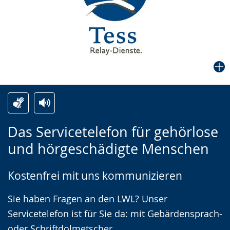
Zur
Aktiviere
Ein
Das Servicetelefon für gehörlose
Leichten
Audio-
Video
und hörgeschädigte Menschen
Sprache
Unterstützung.
in
wechseln.
Deutscher
Kostenfrei mit uns kommunizieren
Gebärdensprache
wird
Sie haben Fragen an den LWL? Unser
angezeigt.
Servicetelefon ist für Sie da: mit Gebärdensprach-
oder Schriftdolmetscher.