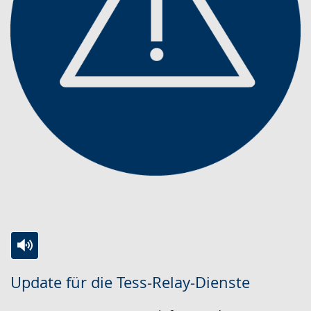
Zur
Aktiviere
Ein
Update für die Tess-Relay-Dienste
Leichten
Audio-
Video
Sprache
Unterstützung.
in