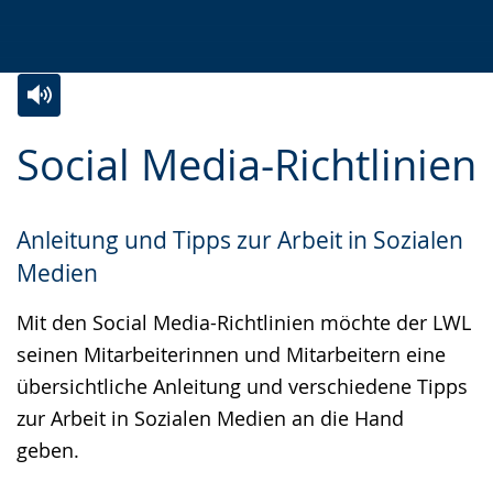
Zur
Aktiviere
Ein
Social Media-Richtlinien
Leichten
Audio-
Video
Sprache
Unterstützung.
in
wechseln.
Deutscher
Anleitung und Tipps zur Arbeit in Sozialen
Gebärdensprache
Medien
wird
Mit den Social Media-Richtlinien möchte der LWL
angezeigt.
seinen Mitarbeiterinnen und Mitarbeitern eine
übersichtliche Anleitung und verschiedene Tipps
zur Arbeit in Sozialen Medien an die Hand
geben.