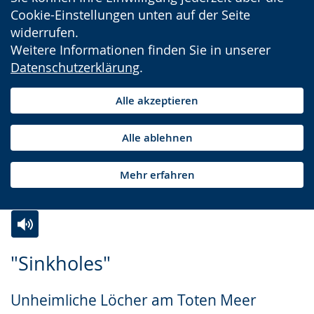
Cookie-Einstellungen unten auf der Seite
widerrufen.
Weitere Informationen finden Sie in unserer
Datenschutzerklärung
.
Alle akzeptieren
Alle ablehnen
Mehr erfahren
Zur
Aktiviere
Ein
"Sinkholes"
Leichten
Audio-
Video
Sprache
Unterstützung.
in
Unheimliche Löcher am Toten Meer
wechseln.
Deutscher