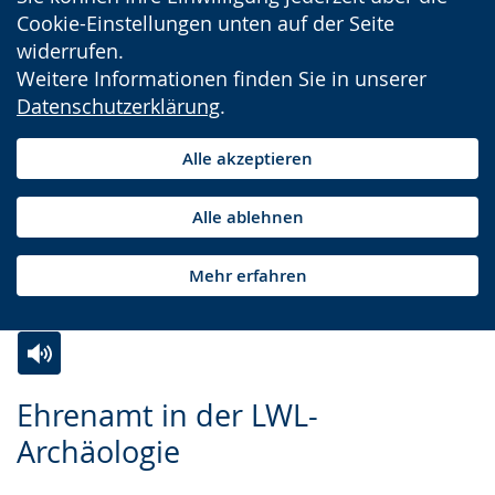
Cookie-Einstellungen unten auf der Seite
widerrufen.
Weitere Informationen finden Sie in unserer
Datenschutzerklärung
.
Alle akzeptieren
Alle ablehnen
Mehr erfahren
Zur
Aktiviere
Ein
Ehrenamt in der LWL-
Leichten
Audio-
Video
Archäologie
Sprache
Unterstützung.
in
wechseln.
Deutscher