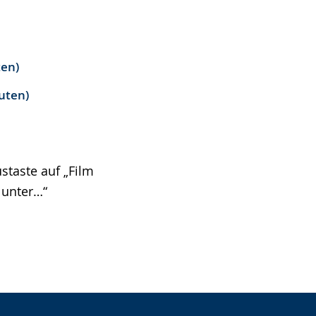
ten)
uten)
staste auf „Film
n unter…“