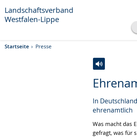
Transkript anzeigen
Abspielen
Pausieren
Landschaftsverband
Westfalen-Lippe
Startseite
Presse
Zur
Aktiviere
Ein
Ehrenam
Leichten
Audio-
Video
Sprache
Unterstützung.
in
In Deutschland
wechseln.
Deutscher
Gebärdensprach
ehrenamtlich
wird
Was macht das E
angezeigt.
gefragt, was für 