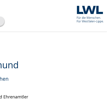
tmund
chen
d Ehrenamtler