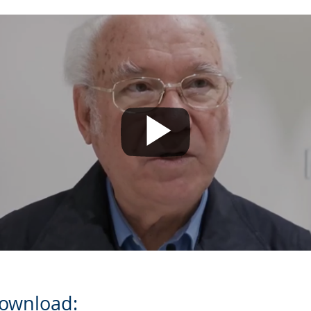
elen des Videos akzeptieren Sie die Datenschutzerk
ahren
ptiere. Hinweis ausblenden und YouTube-Videos in Z
.
elen
ownload: