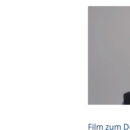
Mit dem Abspi
YouTube.
Mehr erf
Ich akze
anzeigen
Video abspi
Film zum D