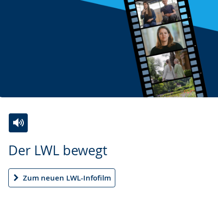
Zur
Aktiviere
Ein
Der LWL bewegt
Leichten
Audio-
Video
Sprache
Unterstützung.
in
wechseln.
Deutscher
Zum neuen LWL-Infofilm
Gebärdensprache
wird
angezeigt.