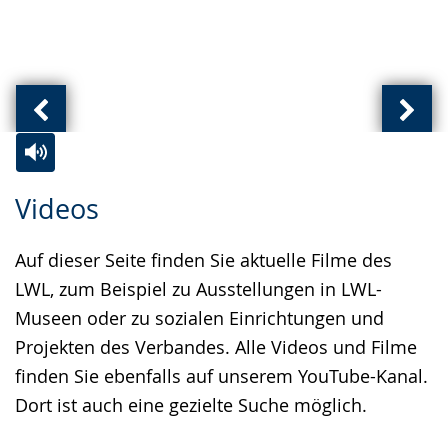
Vorherige
Näch
Ansicht:
Ansic
(
(
Zur
Aktiviere
Ein
Videos
von
von
Leichten
Audio-
Video
)
)
Sprache
Unterstützung.
in
Auf dieser Seite finden Sie aktuelle Filme des
wechseln.
Deutscher
LWL, zum Beispiel zu Ausstellungen in LWL-
Gebärdensprache
Museen oder zu sozialen Einrichtungen und
wird
Projekten des Verbandes. Alle Videos und Filme
angezeigt.
finden Sie ebenfalls auf unserem YouTube-Kanal.
Dort ist auch eine gezielte Suche möglich.