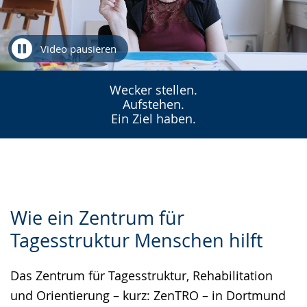
Video pausieren
Wecker stellen.
Aufstehen.
Ein Ziel haben.
Zur
Aktiviere
Ein
Wie ein Zentrum für
Leichten
Audio-
Video
Tagesstruktur Menschen hilft
Sprache
Unterstützung.
in
wechseln.
Deutscher
Das Zentrum für Tagesstruktur, Rehabilitation
Gebärdensprache
und Orientierung – kurz: ZenTRO – in Dortmund
wird