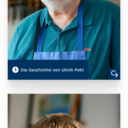
Die Geschichte von Ulrich Pohl
Zur
Aktiviere
Ein
Leichten
Audio-
Video
Sprache
Unterstützung.
in
wechseln.
Deutscher