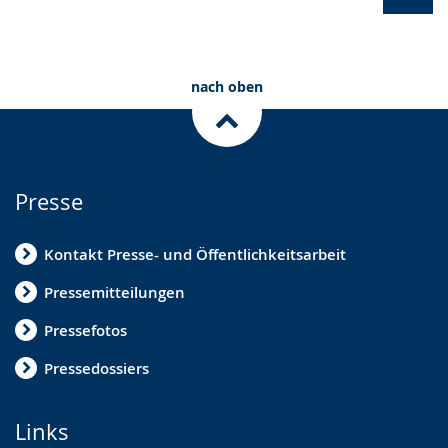
Näc
Ansi
MuK
nach oben
Klub
Ich
pac
Presse
mei
Koff
Kontakt Presse- und Öffentlichkeitsarbeit
(
2
Pressemitteilungen
von
6
)
Pressefotos
Pressedossiers
Links