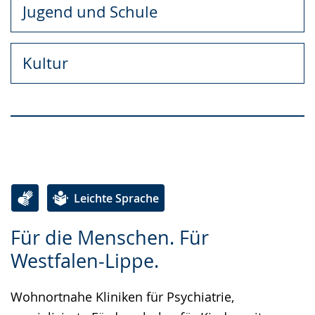
Jugend und Schule
Kultur
❤ Alle LWL-Storys
Leichte Sprache
Zur
Aktiviere
Ein
Für die Menschen. Für
Leichten
Audio-
Video
Westfalen-Lippe.
Sprache
Unterstützung.
in
wechseln.
Deutscher
Wohnortnahe Kliniken für Psychiatrie,
Gebärdensprache