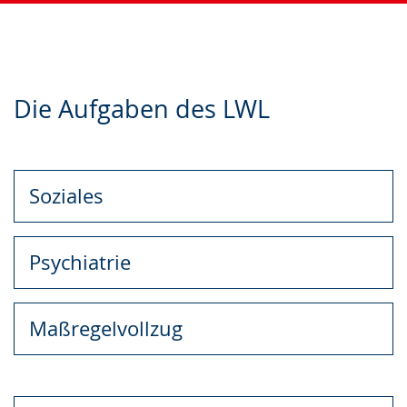
Zur
Aktiviere
Ein
Die Aufgaben des LWL
Leichten
Audio-
Video
Sprache
Unterstützung.
in
wechseln.
Deutscher
Gebärdensprache
Soziales
wird
angezeigt.
Psychiatrie
Maßregelvollzug