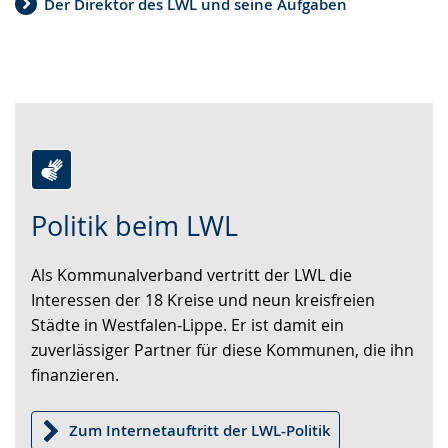
Der Direktor des LWL und seine Aufgaben
Zur
Aktiviere
Ein
Politik beim LWL
Leichten
Audio-
Video
Sprache
Unterstützung.
in
Als Kommunalverband vertritt der LWL die
wechseln.
Deutscher
Interessen der 18 Kreise und neun kreisfreien
Gebärdensprache
Städte in Westfalen-Lippe. Er ist damit ein
wird
zuverlässiger Partner für diese Kommunen, die ihn
angezeigt.
finanzieren.
Zum Internetauftritt der LWL-Politik