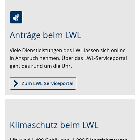
Zur
Aktiviere
Ein
Anträge beim LWL
Leichten
Audio-
Video
Sprache
Unterstützung.
in
Viele Dienstleistungen des LWL lassen sich online
wechseln.
Deutscher
in Anspruch nehmen. Über das LWL-Serviceportal
Gebärdensprache
geht das rund um die Uhr.
wird
angezeigt.
Zum LWL-Serviceportal
Zur
Aktiviere
Ein
Klimaschutz beim LWL
Leichten
Audio-
Video
Sprache
Unterstützung.
in