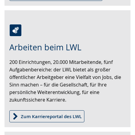
Zur
Aktiviere
Ein
Arbeiten beim LWL
Leichten
Audio-
Video
Sprache
Unterstützung.
in
200 Einrichtungen, 20.000 Mitarbeitende, fünf
wechseln.
Deutscher
Aufgabenbereiche: der LWL bietet als großer
Gebärdensprache
öffentlicher Arbeitgeber eine Vielfalt von Jobs, die
wird
Sinn machen – für die Gesellschaft, für Ihre
angezeigt.
persönliche Weiterentwicklung, für eine
zukunftssichere Karriere.
Zum Karriereportal des LWL