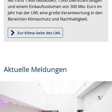
Mit rund 1.400 Gebäuden, 1.000 Dienstfahrzeugen
wechseln.
Deutscher
und einem Einkaufsvolumen von 300 Mio. Euro im
Gebärdensprache
Jahr hat der LWL eine große Verantwortung in den
wird
Bereichen Klimaschutz und Nachhaltigkeit.
angezeigt.
Zur Klima-Seite des LWL
Aktuelle Meldungen