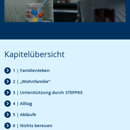
Video abspielen
Zur
Aktiviere
Ein
Kapitelübersicht
Leichten
Audio-
Video
Sprache
Unterstützung.
in
1 | Familienleben
wechseln.
Deutscher
Gebärdensprache
2 | „Wohnfamilie“
wird
3 | Unterstützung durch STEPPKE
angezeigt.
4 | Alltag
5 | Abläufe
6 | Nichts bereuen