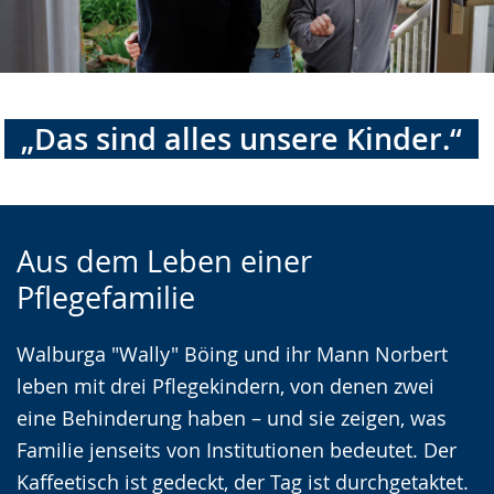
„Das sind alles unsere Kinder.“
Zur
Aktiviere
Ein
Aus dem Leben einer
Leichten
Audio-
Video
Pflegefamilie
Sprache
Unterstützung.
in
wechseln.
Deutscher
Walburga "Wally" Böing und ihr Mann Norbert
Gebärdensprache
leben mit drei Pflegekindern, von denen zwei
wird
eine Behinderung haben – und sie zeigen, was
angezeigt.
Familie jenseits von Institutionen bedeutet. Der
Kaffeetisch ist gedeckt, der Tag ist durchgetaktet.