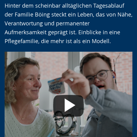
Hinter dem scheinbar alltäglichen Tagesablauf
der Familie Böing steckt ein Leben, das von Nähe,
Verantwortung und permanenter
Aufmerksamkeit geprägt ist. Einblicke in eine
Pflegefamilie, die mehr ist als ein Modell.
Mit dem Abspielen des Videos akzeptieren
Sie die Datenschutzerklärung von
YouTube.
Mehr erfahren
Ich akzeptiere. Hinweis ausblenden
und YouTube-Videos in Zukunft
immer anzeigen.