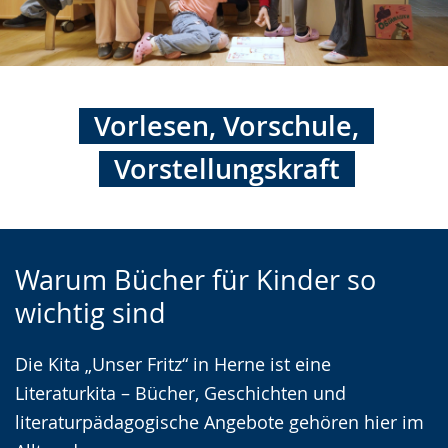
Vorlesen, Vorschule,
Vorstellungskraft
Zur
Aktiviere
Ein
Warum Bücher für Kinder so
Leichten
Audio-
Video
wichtig sind
Sprache
Unterstützung.
in
wechseln.
Deutscher
Die Kita „Unser Fritz“ in Herne ist eine
Gebärdensprache
Literaturkita – Bücher, Geschichten und
wird
literaturpädagogische Angebote gehören hier im
angezeigt.