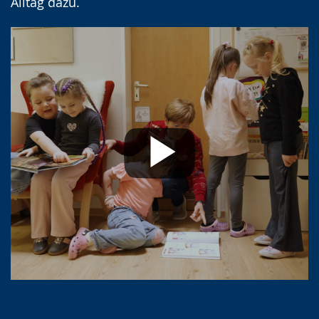
Alltag dazu.
Mit dem Abspielen des Videos akzeptieren
Sie die Datenschutzerklärung von
YouTube.
Mehr erfahren
Ich akzeptiere. Hinweis ausblenden
und YouTube-Videos in Zukunft
immer anzeigen.
Video abspielen