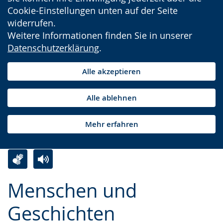
Cookie-Einstellungen unten auf der Seite
widerrufen.
Weitere Informationen finden Sie in unserer
Datenschutzerklärung
.
Alle akzeptieren
Alle ablehnen
Mehr erfahren
Zur
Aktiviere
Ein
Menschen und
Leichten
Audio-
Video
Sprache
Unterstützung.
in
Geschichten
wechseln.
Deutscher