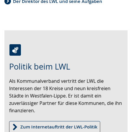
Der Direktor des LWL und seine Aufgaben
Zur
Aktiviere
Ein
Politik beim LWL
Leichten
Audio-
Video
Sprache
Unterstützung.
in
Als Kommunalverband vertritt der LWL die
wechseln.
Deutscher
Interessen der 18 Kreise und neun kreisfreien
Gebärdensprache
Städte in Westfalen-Lippe. Er ist damit ein
wird
zuverlässiger Partner für diese Kommunen, die ihn
angezeigt.
finanzieren.
Zum Internetauftritt der LWL-Politik