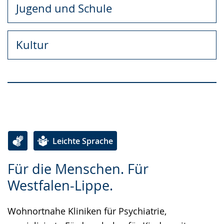
Jugend und Schule
Kultur
❤ Alle LWL-Storys
Leichte Sprache
Zur
Aktiviere
Ein
Für die Menschen. Für
Leichten
Audio-
Video
Westfalen-Lippe.
Sprache
Unterstützung.
in
wechseln.
Deutscher
Wohnortnahe Kliniken für Psychiatrie,
Gebärdensprache