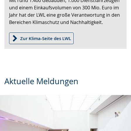
Mit rund 1.400 Gebäuden, 1.000 Dienstfahrzeugen
wechseln.
Deutscher
und einem Einkaufsvolumen von 300 Mio. Euro im
Gebärdensprache
Jahr hat der LWL eine große Verantwortung in den
wird
Bereichen Klimaschutz und Nachhaltigkeit.
angezeigt.
Zur Klima-Seite des LWL
Aktuelle Meldungen