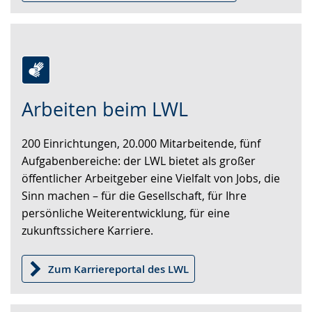
Zur
Aktiviere
Ein
Arbeiten beim LWL
Leichten
Audio-
Video
Sprache
Unterstützung.
in
200 Einrichtungen, 20.000 Mitarbeitende, fünf
wechseln.
Deutscher
Aufgabenbereiche: der LWL bietet als großer
Gebärdensprache
öffentlicher Arbeitgeber eine Vielfalt von Jobs, die
wird
Sinn machen – für die Gesellschaft, für Ihre
angezeigt.
persönliche Weiterentwicklung, für eine
zukunftssichere Karriere.
Zum Karriereportal des LWL