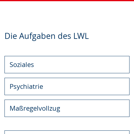
Zur
Aktiviere
Ein
Die Aufgaben des LWL
Leichten
Audio-
Video
Sprache
Unterstützung.
in
wechseln.
Deutscher
Gebärdensprache
Soziales
wird
angezeigt.
Psychiatrie
Maßregelvollzug