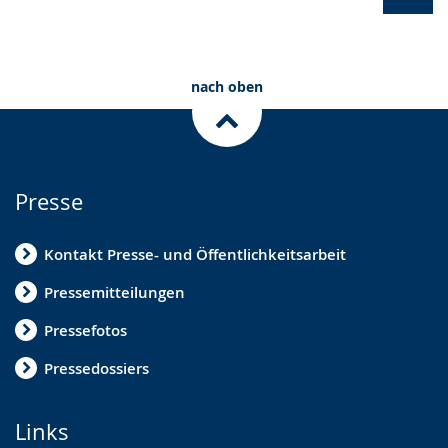
Näc
Ansi
Out
nach oben
Fam
(
2
von
Presse
6
)
Kontakt Presse- und Öffentlichkeitsarbeit
Pressemitteilungen
Pressefotos
Pressedossiers
Links