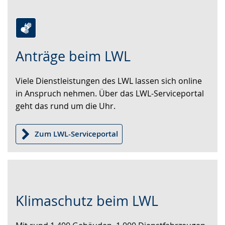
Zur
Aktiviere
Ein
Anträge beim LWL
Leichten
Audio-
Video
Sprache
Unterstützung.
in
Viele Dienstleistungen des LWL lassen sich online
wechseln.
Deutscher
in Anspruch nehmen. Über das LWL-Serviceportal
Gebärdensprache
geht das rund um die Uhr.
wird
angezeigt.
Zum LWL-Serviceportal
Zur
Aktiviere
Ein
Klimaschutz beim LWL
Leichten
Audio-
Video
Sprache
Unterstützung.
in