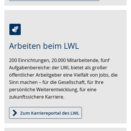
Zur
Aktiviere
Ein
Arbeiten beim LWL
Leichten
Audio-
Video
Sprache
Unterstützung.
in
200 Einrichtungen, 20.000 Mitarbeitende, fünf
wechseln.
Deutscher
Aufgabenbereiche: der LWL bietet als großer
Gebärdensprache
öffentlicher Arbeitgeber eine Vielfalt von Jobs, die
wird
Sinn machen – für die Gesellschaft, für Ihre
angezeigt.
persönliche Weiterentwicklung, für eine
zukunftssichere Karriere.
Zum Karriereportal des LWL