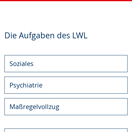
Zur
Aktiviere
Ein
Die Aufgaben des LWL
Leichten
Audio-
Video
Sprache
Unterstützung.
in
wechseln.
Deutscher
Gebärdensprache
Soziales
wird
angezeigt.
Psychiatrie
Maßregelvollzug