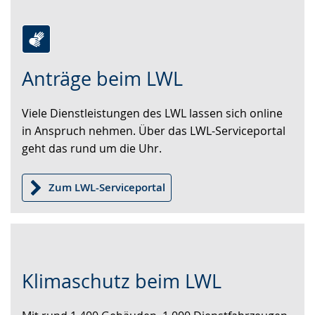
Zur
Aktiviere
Ein
Anträge beim LWL
Leichten
Audio-
Video
Sprache
Unterstützung.
in
Viele Dienstleistungen des LWL lassen sich online
wechseln.
Deutscher
in Anspruch nehmen. Über das LWL-Serviceportal
Gebärdensprache
geht das rund um die Uhr.
wird
angezeigt.
Zum LWL-Serviceportal
Zur
Aktiviere
Ein
Klimaschutz beim LWL
Leichten
Audio-
Video
Sprache
Unterstützung.
in