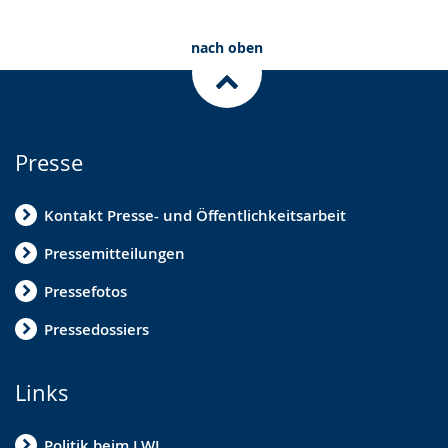
Ansi
Mini
nach oben
Reg
(
2
von
Presse
6
)
Kontakt Presse- und Öffentlichkeitsarbeit
Pressemitteilungen
Pressefotos
Pressedossiers
Links
Politik beim LWL