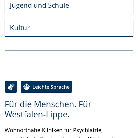
Jugend und Schule
Kultur
❤ Alle LWL-Storys
Leichte Sprache
Zur
Aktiviere
Ein
Für die Menschen. Für
Leichten
Audio-
Video
Westfalen-Lippe.
Sprache
Unterstützung.
in
wechseln.
Deutscher
Wohnortnahe Kliniken für Psychiatrie,
Gebärdensprache