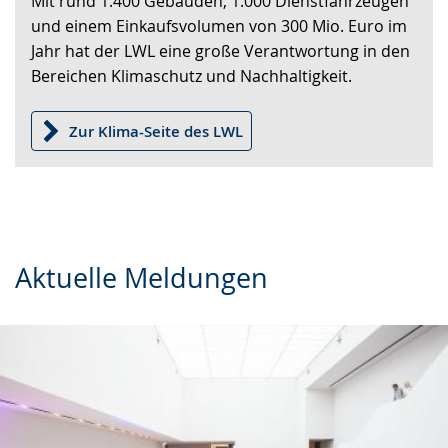
Mit rund 1.400 Gebäuden, 1.000 Dienstfahrzeugen
wechseln.
Deutscher
und einem Einkaufsvolumen von 300 Mio. Euro im
Gebärdensprache
Jahr hat der LWL eine große Verantwortung in den
wird
Bereichen Klimaschutz und Nachhaltigkeit.
angezeigt.
Zur Klima-Seite des LWL
Aktuelle Meldungen