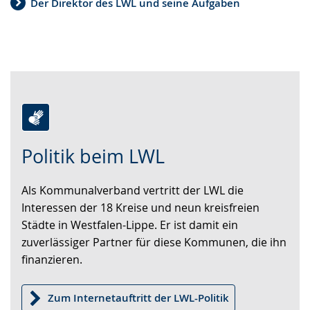
Der Direktor des LWL und seine Aufgaben
Zur
Aktiviere
Ein
Politik beim LWL
Leichten
Audio-
Video
Sprache
Unterstützung.
in
Als Kommunalverband vertritt der LWL die
wechseln.
Deutscher
Interessen der 18 Kreise und neun kreisfreien
Gebärdensprache
Städte in Westfalen-Lippe. Er ist damit ein
wird
zuverlässiger Partner für diese Kommunen, die ihn
angezeigt.
finanzieren.
Zum Internetauftritt der LWL-Politik