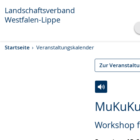
Transkript anzeigen
Abspielen
Pausieren
Landschaftsverband
Westfalen-Lippe
Startseite
Veranstaltungskalender
Zur Veranstalt
Zur
Aktiviere
Ein
MuKuKu-
Leichten
Audio-
Video
Sprache
Unterstützung.
in
Workshop fü
wechseln.
Deutscher
Gebärdensprach