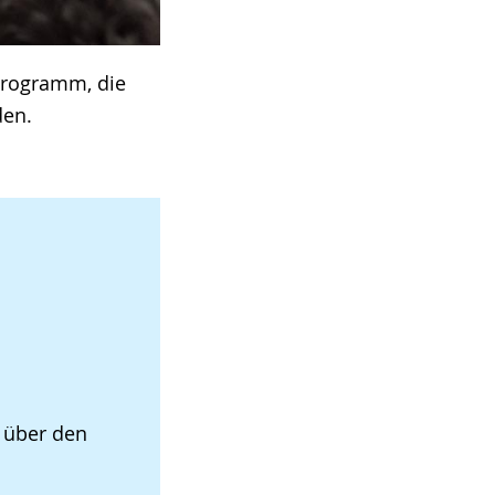
Programm, die
den.
t über den