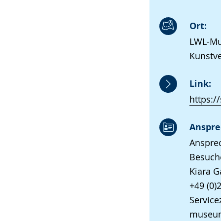
Ort:
LWL-Mus
Kunstve
Link:
https:/
Anspre
Anspre
Besuch
Kiara G
+49 (0)
Servicez
museum