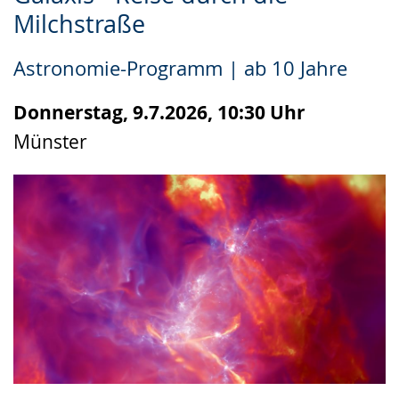
Leichten
Audio-
Video
Milchstraße
Sprache
Unterstützung.
in
wechseln.
Deutscher
Astronomie-Programm | ab 10 Jahre
Gebärdensprache
wird
Donnerstag, 9.7.2026, 10:30 Uhr
angezeigt.
Münster