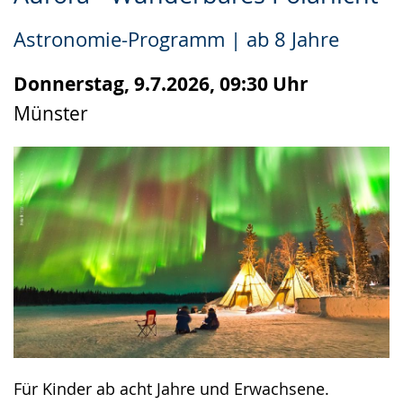
Leichten
Audio-
Video
Sprache
Unterstützung.
in
Astronomie-Programm | ab 8 Jahre
wechseln.
Deutscher
Gebärdensprache
Donnerstag, 9.7.2026, 09:30 Uhr
wird
Münster
angezeigt.
Für Kinder ab acht Jahre und Erwachsene.