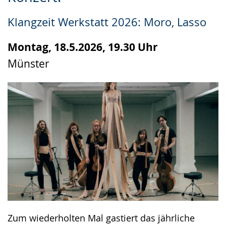
Leichten
Audio-
Video
Sprache
Unterstützung.
in
Klangzeit Werkstatt 2026: Moro, Lasso
wechseln.
Deutscher
Gebärdensprache
Montag, 18.5.2026, 19.30 Uhr
wird
Münster
angezeigt.
Zum wiederholten Mal gastiert das jährliche