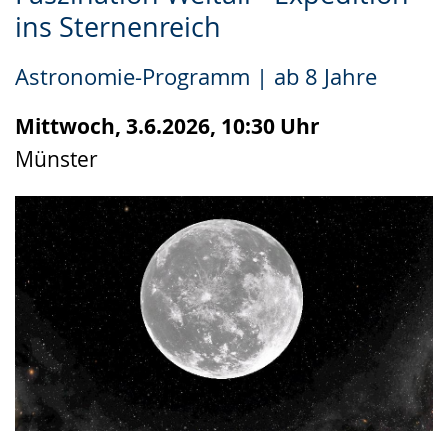
Leichten
Audio-
Video
ins Sternenreich
Sprache
Unterstützung.
in
wechseln.
Deutscher
Astronomie-Programm | ab 8 Jahre
Gebärdensprache
wird
Mittwoch, 3.6.2026, 10:30 Uhr
angezeigt.
Münster