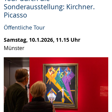
Leichten
Audio-
Video
Sonderausstellung: Kirchner.
Sprache
Unterstützung.
in
Picasso
wechseln.
Deutscher
Gebärdensprache
Öffentliche Tour
wird
angezeigt.
Samstag, 10.1.2026, 11.15 Uhr
Münster