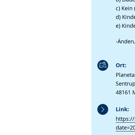
c) Kein
d) Kind
e) Kind
-Änder
Ort:
Planet
Sentrup
48161 
Link:
https:
date=2