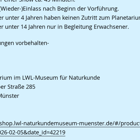
 (Wieder-)Einlass nach Beginn der Vorführung.
er unter 4 Jahren haben keinen Zutritt zum Planetariu
er unter 14 Jahren nur in Begleitung Erwachsener.
ungen vorbehalten-
arium im LWL-Museum für Naturkunde
er Straße 285
Münster
//shop.lwl-naturkundemuseum-muenster.de/#/product
026-02-05&date_id=42219