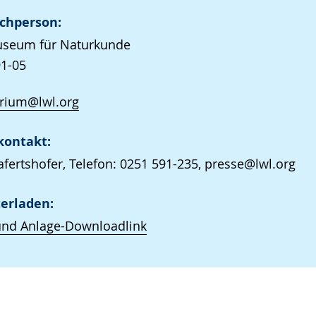
chperson:
seum für Naturkunde
1-05
arium@lwl.org
kontakt:
afertshofer, Telefon: 0251 591-235, presse@lwl.org
erladen:
und Anlage-Downloadlink