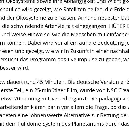
n Ökosysteme sowie ihre Abhängigkeit und Wichtigkei
haulich wird gezeigt, wie Satelliten helfen, die Erde 
nd der Ökosysteme zu erfassen. Anhand neuester Dat
die schwindende Artenvielfalt eingegangen. HÜTER 
 und Weise Hinweise, wie die Menschen mit einfachen
n können. Dabei wird vor allem auf die Bedeutung j
esen und gezeigt, wie wir in Zukunft in einer nachha
ersucht das Programm positive Impulse zu geben, wa
 besser wird.
w dauert rund 45 Minuten. Die deutsche Version en
erste Teil, ein 25-minütiger Film, wurde von NSC Crea
 etwa 20-minütigen Live-Teil ergänzt. Die pädagogisc
arbeitenden klären darin vor allem die Frage, ob da
aneten eine lohnenswerte Alternative zur Rettung der
 mit dem Fulldome-System des Planetariums durch d