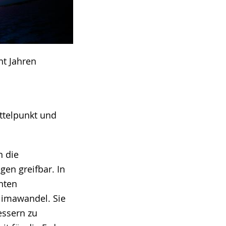
ht Jahren
ttelpunkt und
n die
n greifbar. In
nten
limawandel. Sie
essern zu