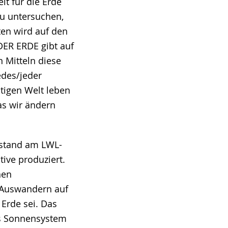
t für die Erde
zu untersuchen,
en wird auf den
DER ERDE gibt auf
 Mitteln diese
edes/jeder
ltigen Welt leben
s wir ändern
tstand am LWL-
tive produziert.
hen
s Auswandern auf
 Erde sei. Das
as Sonnensystem