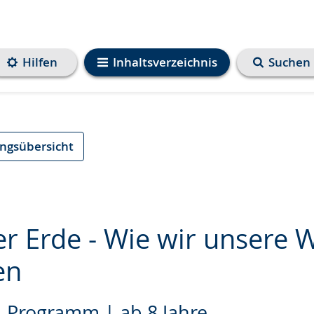
Hilfen
Inhaltsverzeichnis
Suchen
ungsübersicht
r Erde - Wie wir unsere W
en
e
-Programm | ab 8 Jahre