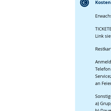
Kosten 
Erwachs
TICKE
Link si
Restkar
Anmeldu
Telefo
Service
an Feie
Sonstig
a) Gru
b) Daue