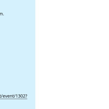
m.
/event/1302?