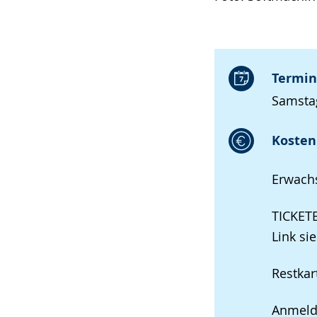
Termin
Samstag
Kosten 
Erwachs
TICKE
Link si
Restkar
Anmeldu