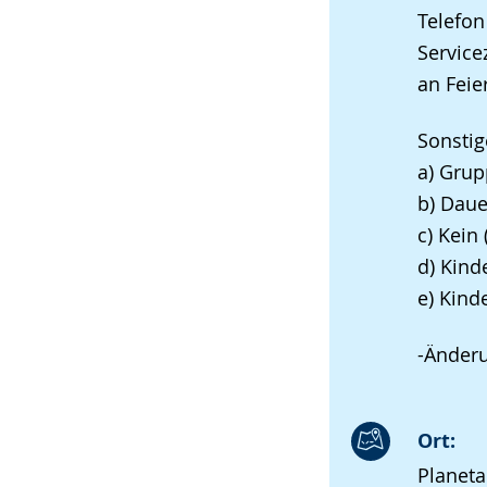
Telefo
Service
an Feie
Sonstig
a) Gru
b) Daue
c) Kein
d) Kind
e) Kind
-Änder
Ort:
Planet