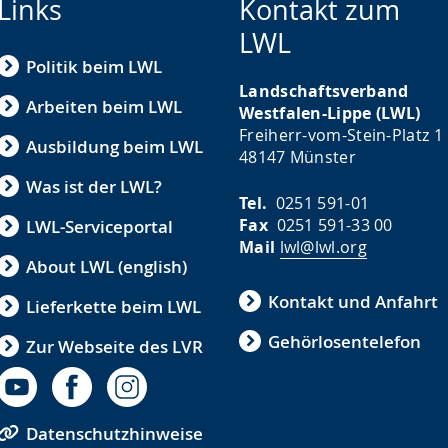
Links
Kontakt zum
LWL
Politik beim LWL
Landschaftsverband
Arbeiten beim LWL
Westfalen-Lippe (LWL)
Freiherr-vom-Stein-Platz 1
Ausbildung beim LWL
48147 Münster
Was ist der LWL?
Tel.
0251 591-01
Fax
0251 591-33 00
LWL-Serviceportal
Mail
lwl@lwl.org
About LWL (english)
Kontakt und Anfahrt
Lieferkette beim LWL
Gehörlosentelefon
Zur Webseite des LVR
Datenschutzhinweise