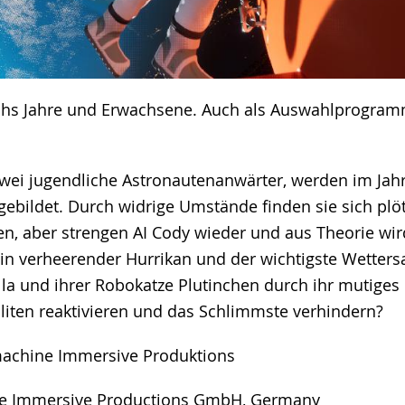
echs Jahre und Erwachsene. Auch als Auswahlprogra
zwei jugendliche Astronautenanwärter, werden im Jahr
ebildet. Durch widrige Umstände finden sie sich plötz
n, aber strengen AI Cody wieder und aus Theorie wird
ein verheerender Hurrikan und der wichtigste Wettersate
la und ihrer Robokatze Plutinchen durch ihr mutiges 
lliten reaktivieren und das Schlimmste verhindern?
machine Immersive Produktions
ne Immersive Productions GmbH, Germany