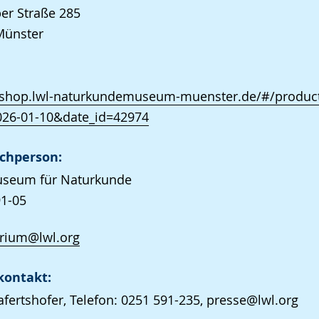
er Straße 285
Münster
//shop.lwl-naturkundemuseum-muenster.de/#/product
026-01-10&date_id=42974
chperson:
seum für Naturkunde
1-05
arium@lwl.org
kontakt:
afertshofer, Telefon: 0251 591-235, presse@lwl.org