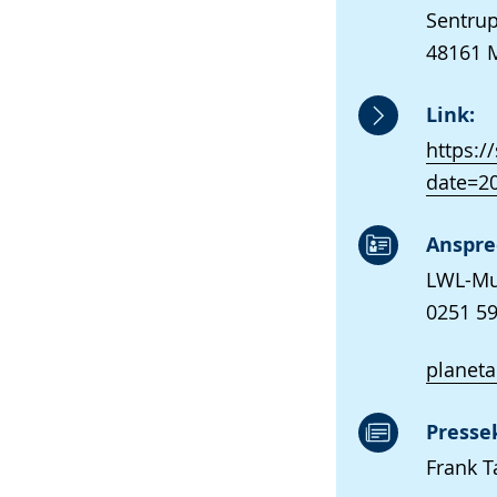
Sentrup
48161 
Link:
https:
date=2
Anspre
LWL-Mu
0251 59
planet
Presse
Frank T