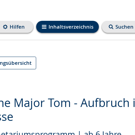
Hilfen
Inhaltsverzeichnis
Suchen
ungsübersicht
ine Major Tom - Aufbruch 
sse
e
netariumsprogramm | ab 6 Jahre