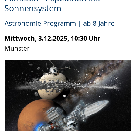
Leichten
Audio-
Video
Sonnensystem
Sprache
Unterstützung.
in
wechseln.
Deutscher
Astronomie-Programm | ab 8 Jahre
Gebärdensprache
wird
Mittwoch, 3.12.2025, 10:30 Uhr
angezeigt.
Münster