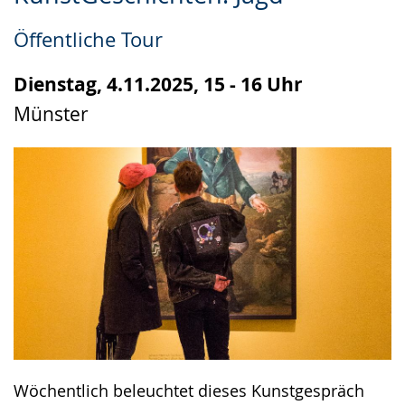
Leichten
Audio-
Video
Sprache
Unterstützung.
in
Öffentliche Tour
wechseln.
Deutscher
Gebärdensprache
Dienstag, 4.11.2025, 15 - 16 Uhr
wird
Münster
angezeigt.
Wöchentlich beleuchtet dieses Kunstgespräch