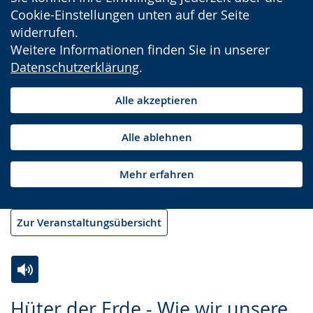
Cookie-Einstellungen unten auf der Seite
widerrufen.
Weitere Informationen finden Sie in unserer
Datenschutzerklärung
.
Alle akzeptieren
Alle ablehnen
Mehr erfahren
Zur Veranstaltungsübersicht
Zur
Aktiviere
Ein
Hüter der Erde - Wie wir unsere