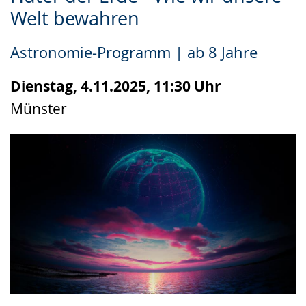
Leichten
Audio-
Video
Welt bewahren
Sprache
Unterstützung.
in
wechseln.
Deutscher
Astronomie-Programm | ab 8 Jahre
Gebärdensprache
wird
Dienstag, 4.11.2025, 11:30 Uhr
angezeigt.
Münster