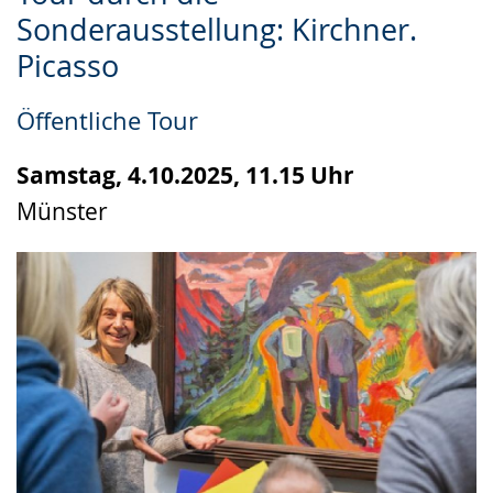
Leichten
Audio-
Video
Sonderausstellung: Kirchner.
Sprache
Unterstützung.
in
Picasso
wechseln.
Deutscher
Gebärdensprache
Öffentliche Tour
wird
angezeigt.
Samstag, 4.10.2025, 11.15 Uhr
Münster