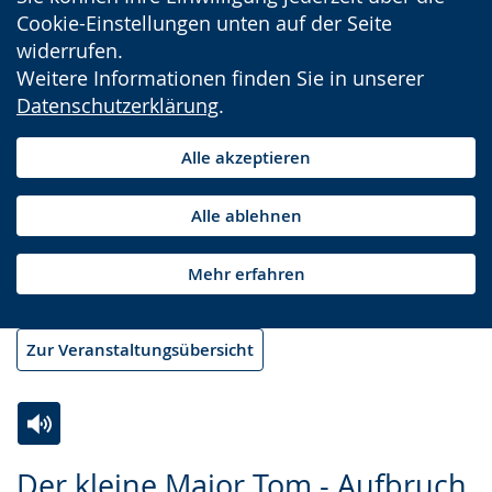
Cookie-Einstellungen unten auf der Seite
widerrufen.
Weitere Informationen finden Sie in unserer
Datenschutzerklärung
.
Alle akzeptieren
Alle ablehnen
Mehr erfahren
Zur Veranstaltungsübersicht
Zur
Aktiviere
Ein
Der kleine Major Tom - Aufbruch