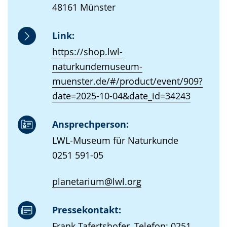
48161 Münster
Link:
https://shop.lwl-
naturkundemuseum-
muenster.de/#/product/event/909?
date=2025-10-04&date_id=34243
Ansprechperson:
LWL-Museum für Naturkunde
0251 591-05
planetarium@lwl.org
Pressekontakt:
Frank Tafertshofer, Telefon: 0251