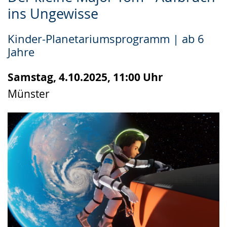
Leichten
Audio-
Video
ins Ungewisse
Sprache
Unterstützung.
in
wechseln.
Deutscher
Kinder-Planetariumsprogramm | ab 6
Gebärdensprache
Jahre
wird
angezeigt.
Samstag, 4.10.2025, 11:00 Uhr
Münster