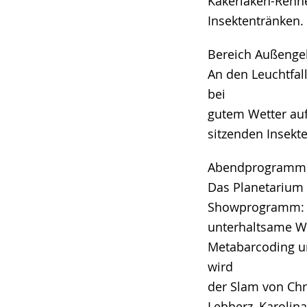
Kakerlaken-Renne
Insektentränken.
Bereich Außenge
An den Leuchtfa
bei
gutem Wetter auf
sitzenden Insekte
Abendprogramm 
Das Planetarium 
Showprogramm: De
unterhaltsame We
Metabarcoding un
wird
der Slam von Chr
Lebherz, Karolina