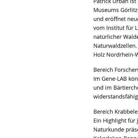
Patrick Urban is
Museums Görlitz 
und eröffnet neu
vom Institut für 
natürlicher Walde
Naturwaldzellen.
Holz Nordrhein-W
Bereich Forscher
Im Gene-LAB kön
und im Bärtierch
widerstandsfähi
Bereich Krabbele
Ein Highlight fü
Naturkunde präse