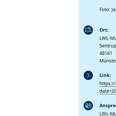
Foto: J
Ort:
LWL-Mu
Sentrup
48161
Münste
Link:
https:
date=2
Anspre
LWL-Mu