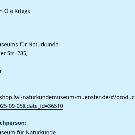
an Ole Kriegs
seums für Naturkunde,
er Str. 285,
r
//shop.lwl-naturkundemuseum-muenster.de/#/product
025-09-05&date_id=36510
chperson:
seum für Naturkunde