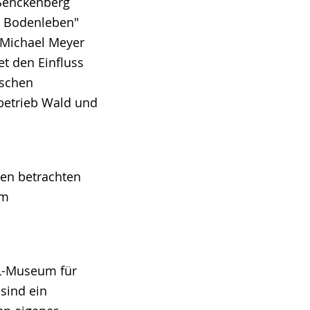
 Senckenberg
er Bodenleben"
 Michael Meyer
et den Einfluss
ischen
betrieb Wald und
en betrachten
em
WL-Museum für
sind ein