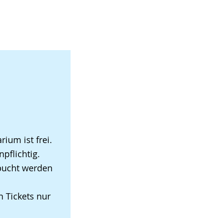
ium ist frei.
pflichtig.
ebucht werden
n Tickets nur