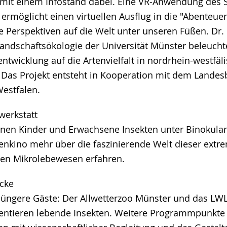
t mit einem Infostand dabei. Eine VR-Anwendung des
ermöglicht einen virtuellen Ausflug in die "Abenteu
e Perspektiven auf die Welt unter unseren Füßen. Dr.
Landschaftsökologie der Universität Münster beleucht
ntwicklung auf die Artenvielfalt in nordrhein-westfäl
 Das Projekt entsteht in Kooperation mit dem Landes
estfalen.
werkstatt
nen Kinder und Erwachsene Insekten unter Binokular
enkino mehr über die faszinierende Welt dieser extr
gen Mikrolebewesen erfahren.
cke
r jüngere Gäste: Der Allwetterzoo Münster und das L
ntieren lebende Insekten. Weitere Programmpunkte 