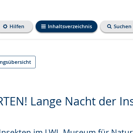
Hilfen
Inhaltsverzeichnis
Suchen
ungsübersicht
TEN! Lange Nacht der In
e
 Insekten im LWL-Museum für Natu