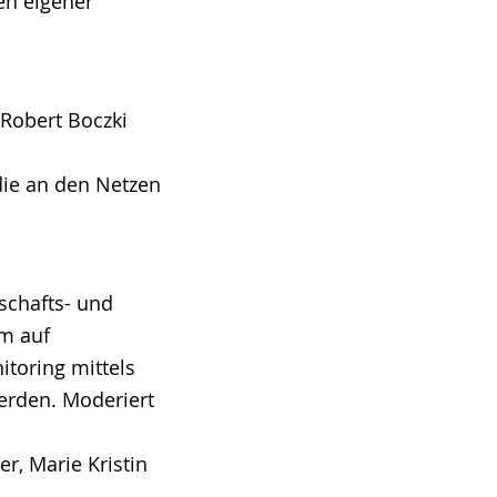
en eigener
Robert Boczki
die an den Netzen
schafts- und
em auf
toring mittels
erden. Moderiert
r, Marie Kristin