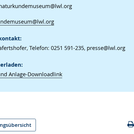
.naturkundemuseum@lwl.org
undemuseum@lwl.org
kontakt:
afertshofer, Telefon: 0251 591-235, presse@lwl.org
erladen:
und Anlage-Downloadlink
ungsübersicht