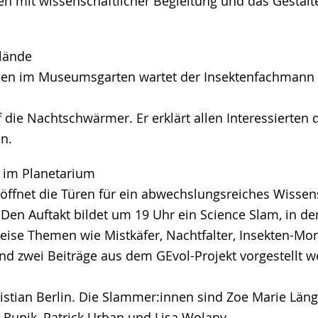
n mit wissenschaftlicher Begleitung und das Gestalt
lände
llen im Museumsgarten wartet der Insektenfachmann 
 die Nachtschwärmer. Er erklärt allen Interessierten 
n.
im Planetarium
öffnet die Türen für ein abwechslungsreiches Wissen
n Auftakt bildet um 19 Uhr ein Science Slam, in d
ise Themen wie Mistkäfer, Nachtfalter, Insekten-Moni
d zwei Beiträge aus dem GEvol-Projekt vorgestellt w
istian Berlin. Die Slammer:innen sind Zoe Marie Länge
 Rupik, Patrick Urban und Lisa Wolany.