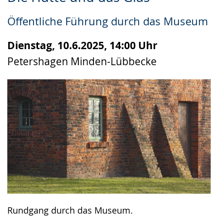
Leichten
Audio-
Video
Sprache
Unterstützung.
in
Öffentliche Führung durch das Museum
wechseln.
Deutscher
Gebärdensprache
Dienstag, 10.6.2025, 14:00 Uhr
wird
Petershagen Minden-Lübbecke
angezeigt.
Rundgang durch das Museum.