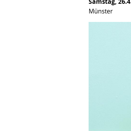
Samstag, 26.4.
wird
Münster
angezeigt.