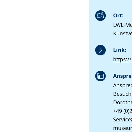
Ort:
LWL-Mus
Kunstve
Link:
https:/
Anspre
Anspre
Besuch
Dorothe
+49 (0)
Servicez
museum