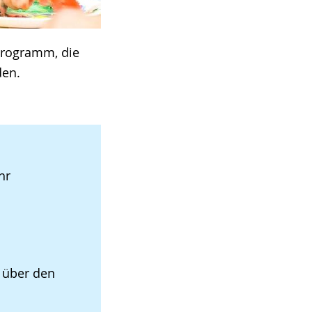
Programm, die
den.
hr
t über den