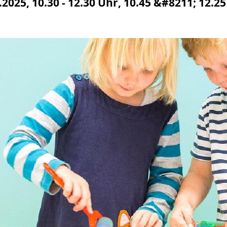
2025, 10.30 - 12.30 Uhr, 10.45 &#8211; 12.2