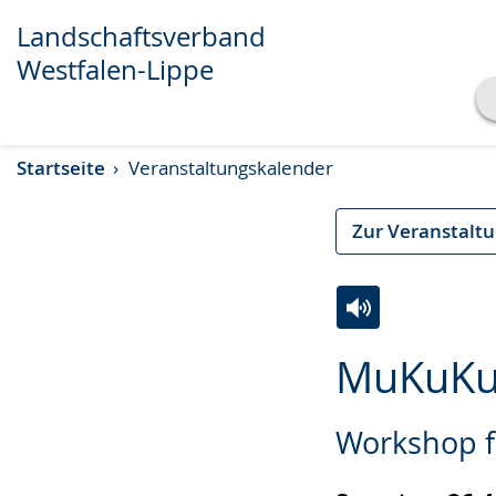
Transkript anzeigen
Abspielen
Pausieren
Landschaftsverband
Westfalen-Lippe
Startseite
Veranstaltungskalender
Zur Veranstalt
Zur
Aktiviere
Ein
MuKuKu-
Leichten
Audio-
Video
Sprache
Unterstützung.
in
Workshop fü
wechseln.
Deutscher
Gebärdensprach