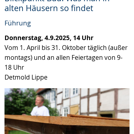
Leichten
Audio-
Video
alten Häusern so findet
Sprache
Unterstützung.
in
wechseln.
Deutscher
Führung
Gebärdensprache
wird
Donnerstag, 4.9.2025, 14 Uhr
angezeigt.
Vom 1. April bis 31. Oktober täglich (außer
montags) und an allen Feiertagen von 9-
18 Uhr
Detmold Lippe