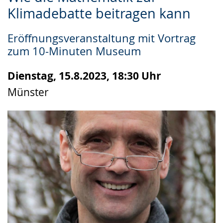
Leichten
Audio-
Video
Klimadebatte beitragen kann
Sprache
Unterstützung.
in
wechseln.
Deutscher
Eröffnungsveranstaltung mit Vortrag
Gebärdensprache
zum 10-Minuten Museum
wird
angezeigt.
Dienstag, 15.8.2023, 18:30 Uhr
Münster