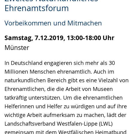
Leichten
Audio-
Video
Ehrenamtsforum
Sprache
Unterstützung.
in
wechseln.
Deutscher
Vorbeikommen und Mitmachen
Gebärdensprache
wird
Samstag, 7.12.2019, 13:00-18:00 Uhr
angezeigt.
Münster
In Deutschland engagieren sich mehr als 30
Millionen Menschen ehrenamtlich. Auch im
naturkundlichen Bereich gibt es eine Vielzahl von
Ehrenamtlichen, die die Arbeit von Museen
tatkräftig unterstützen. Um die ehrenamtlichen
Helferinnen und Helfer zu würdigen und auf ihre
wichtige Arbeit aufmerksam zu machen, lädt der
Landschaftsverband Westfalen-Lippe (LWL)
gemeinsam mit dem Westfälischen Heimatbund