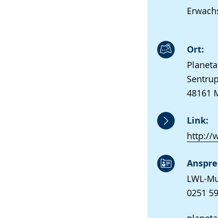
Erwachs
Ort:
Planet
Sentrup
48161 
Link:
http://
Anspre
LWL-Mu
0251 59