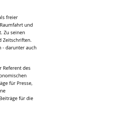
ls freier
, Raumfahrt und
t. Zu seinen
 Zeitschriften.
n - darunter auch
er Referent des
tronomischen
äge für Presse,
ene
eiträge für die