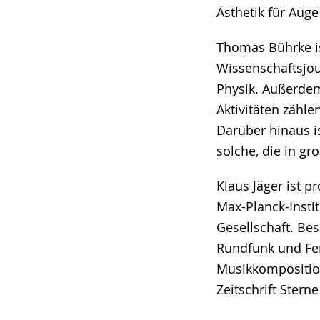
Ästhetik für Aug
Thomas Bührke ist
Wissenschaftsjou
Physik. Außerdem 
Aktivitäten zähle
Darüber hinaus i
solche, die in gr
Klaus Jäger ist p
Max-Planck-Insti
Gesellschaft. Bes
Rundfunk und Fer
Musikkomposition
Zeitschrift Ster