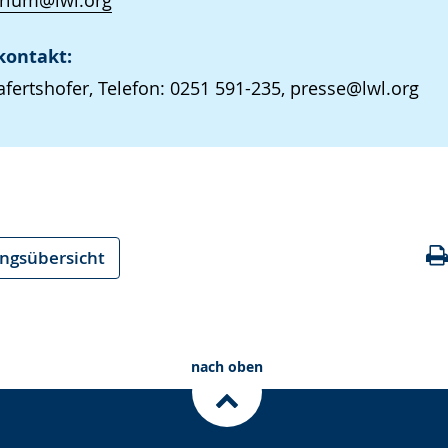
arium@lwl.org
kontakt:
afertshofer, Telefon: 0251 591-235, presse@lwl.org
ungsübersicht
nach oben