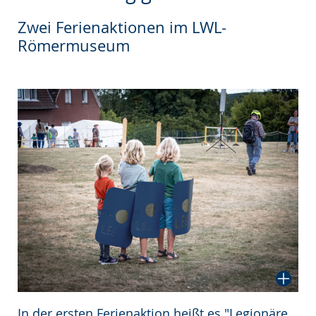
wechseln.
Deutscher
Zwei Ferienaktionen im LWL-
Gebärdensprache
Römermuseum
wird
angezeigt.
In der ersten Ferienaktion heißt es "Legionäre,