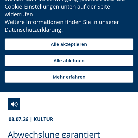
Cookie-Einstellungen unten auf der Seite
widerrufen.
Weitere Informationen finden Sie in unserer
Datenschutzerklärung
.
Alle akzeptieren
Alle ablehnen
Mehr erfahren
Zur
Aktiviere
Ein
08.07.26 | KULTUR
Leichten
Audio-
Video
Sprache
Unterstützung.
in
Abwechslung garantiert