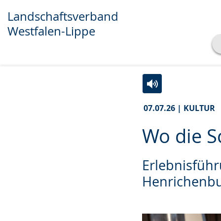
Landschaftsverband
Westfalen-Lippe
Transkript anzeigen
Abspielen
Pausieren
Zur
Aktiviere
Ein
07.07.26 | KULTUR
Leichten
Audio-
Video
Sprache
Unterstützung.
in
Wo die S
wechseln.
Deutscher
Gebärdensprache
Erlebnisführ
wird
Henrichenb
angezeigt.