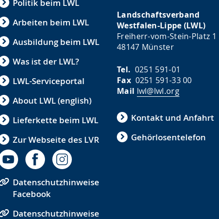
Politik beim LWL
Landschaftsverband
Arbeiten beim LWL
Westfalen-Lippe (LWL)
Freiherr-vom-Stein-Platz 1
Ausbildung beim LWL
48147 Münster
Was ist der LWL?
Tel.
0251 591-01
Fax
0251 591-33 00
LWL-Serviceportal
Mail
lwl@lwl.org
About LWL (english)
Kontakt und Anfahrt
Lieferkette beim LWL
Gehörlosentelefon
Zur Webseite des LVR
Datenschutzhinweise
Facebook
Datenschutzhinweise