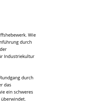
hiffshebewerk. Wie
ienführung durch
 der
 Industriekultur
e Rundgang durch
er das
wie ein schweres
t überwindet.