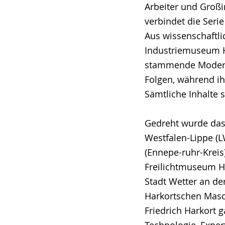
Arbeiter und Großi
verbindet die Seri
Aus wissenschaftli
Industriemuseum H
stammende Moderato
Folgen, während ih
Sämtliche Inhalte 
Gedreht wurde das
Westfalen-Lippe (L
(Ennepe-ruhr-Kreis
Freilichtmuseum Ha
Stadt Wetter an de
Harkortschen Masch
Friedrich Harkort g
Technologie, Exper