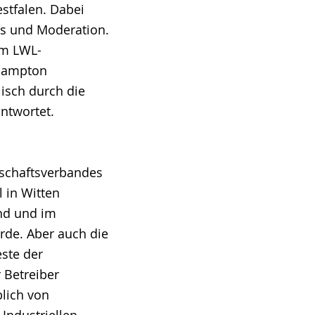
estfalen. Dabei
ws und Moderation.
om LWL-
thampton
isch durch die
ntwortet.
schaftsverbandes
 in Witten
und und im
rde. Aber auch die
este der
 Betreiber
blich von
Industriellen