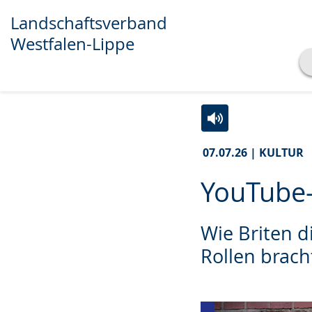
Landschaftsverband
Westfalen-Lippe
Transkript anzeigen
Abspielen
Pausieren
Zur
Aktiviere
Ein
07.07.26 | KULTUR
Leichten
Audio-
Video
Sprache
Unterstützung.
in
YouTube-S
wechseln.
Deutscher
Gebärdensprache
Wie Briten d
wird
Rollen brach
angezeigt.