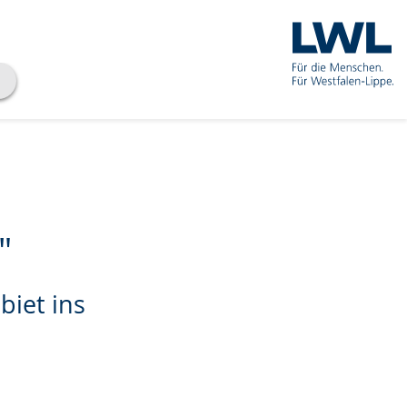
"
biet ins