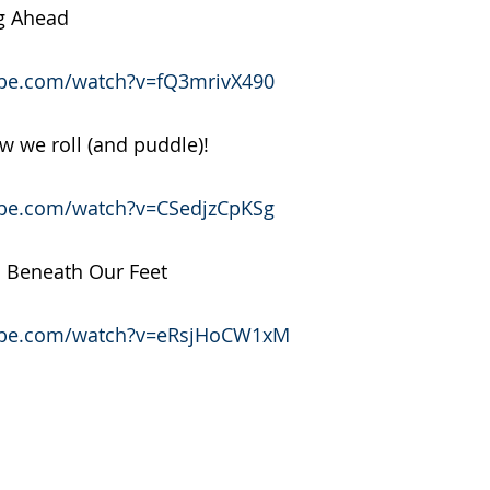
ng Ahead
ube.com/watch?v=fQ3mrivX490
w we roll (and puddle)!
ube.com/watch?v=CSedjzCpKSg
ts Beneath Our Feet
ube.com/watch?v=eRsjHoCW1xM