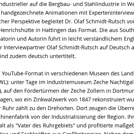
ndustrieller auf die Bergbau- und Stahlindustrie in W
e handgezeichnete Animationen mit Expertenintervie
cher Perspektive begleitet Dr. Olaf Schmidt-Rutsch v
enrichshütte in Hattingen das Format. Die aus Sou
rin und Autorin führt in leicht verständlichem Engl
r Interviewpartner Olaf Schmidt-Rutsch auf Deutsch a
sind zudem deutsch untertitelt.
 YouTube-Format in verschiedenen Museen des Land
WL): unter Tage im Industriemuseum Zeche Nachtigall
), auf den Fördertürmen der Zeche Zollern in Dortm
gen, wo ein Zinkwalzwerk von 1847 rekonstruiert wu
r Ruhr zählt zu den Drehorten. Dort zeugen die Überr
inenfabrik von der Industrialisierung der Region. Ihr
alt als "Vater des Ruhrgebiets" und profitierte maßge
tise und Fachkräften aus Großbritannien. Neben dem 