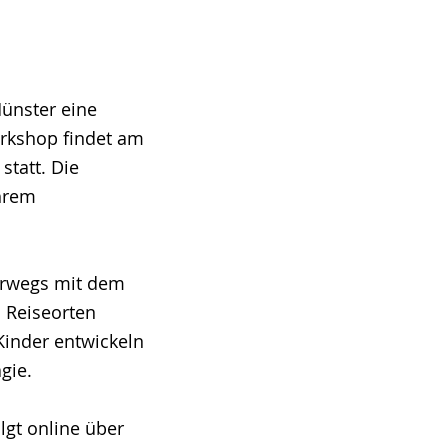
Münster eine
orkshop findet am
statt. Die
ihrem
erwegs mit dem
 Reiseorten
 Kinder entwickeln
gie.
lgt online über