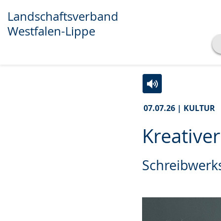
Landschaftsverband
Westfalen-Lippe
Transkript anzeigen
Abspielen
Pausieren
Zur
Aktiviere
Ein
07.07.26 | KULTUR
Leichten
Audio-
Video
Sprache
Unterstützung.
in
Kreativer
wechseln.
Deutscher
Gebärdensprache
Schreibwerk
wird
angezeigt.