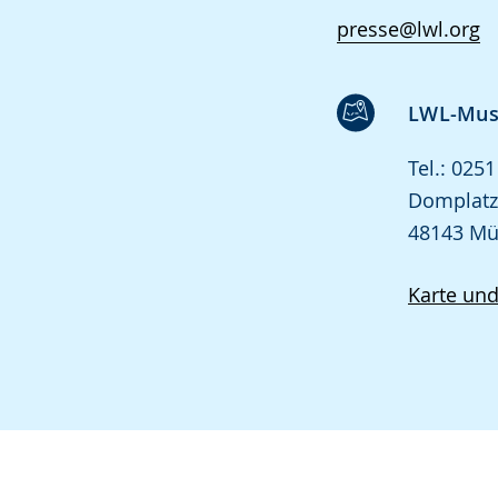
presse@lwl.org
LWL-Muse
Tel.: 025
Domplatz
48143 Mü
Karte un