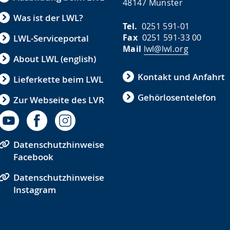
48147 Münster
Was ist der LWL?
Tel.
0251 591-01
Fax
0251 591-33 00
LWL-Serviceportal
Mail
lwl@lwl.org
About LWL (english)
Kontakt und Anfahrt
Lieferkette beim LWL
Gehörlosentelefon
Zur Webseite des LVR
Datenschutzhinweise
Facebook
Datenschutzhinweise
Instagram