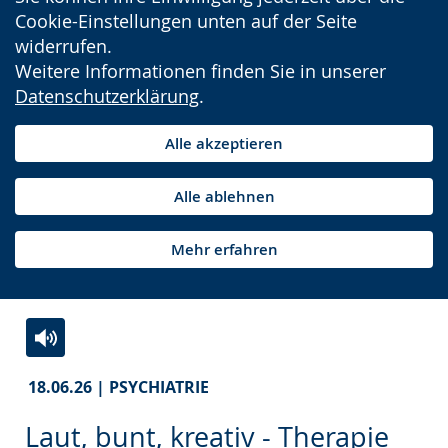
Cookie-Einstellungen unten auf der Seite
widerrufen.
Weitere Informationen finden Sie in unserer
Datenschutzerklärung
.
Alle akzeptieren
Alle ablehnen
Mehr erfahren
Zur
Aktiviere
Ein
18.06.26 | PSYCHIATRIE
Leichten
Audio-
Video
Sprache
Unterstützung.
in
Laut, bunt, kreativ - Therapie