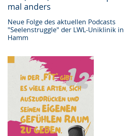
wechseln.
Deutscher
mal anders
Gebärdensprache
wird
Neue Folge des aktuellen Podcasts
"Seelenstruggle" der LWL-Uniklinik in
angezeigt.
Hamm