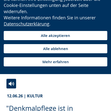
Cookie-Einstellungen unten auf der Seite
widerrufen.
Weitere Informationen finden Sie in unserer
Datenschutzerklärung
.
Alle akzeptieren
Alle ablehnen
Mehr erfahren
Zur
Aktiviere
Ein
12.06.26 | KULTUR
Leichten
Audio-
Video
Sprache
Unterstützung.
in
"Denkmalpflege ist in