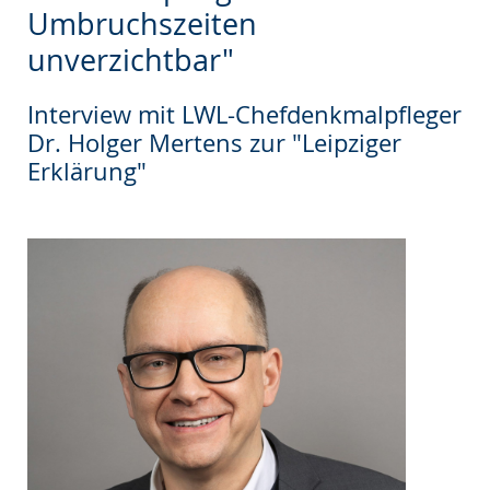
wechseln.
Deutscher
Umbruchszeiten
Gebärdensprache
unverzichtbar"
wird
angezeigt.
Interview mit LWL-Chefdenkmalpfleger
Dr. Holger Mertens zur "Leipziger
Erklärung"