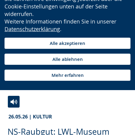
Cookie-Einstellungen unten auf der Seite
widerrufen.
Weitere Informationen finden Sie in unserer
Datenschutzerklärung
.
Alle akzeptieren
Alle ablehnen
Mehr erfahren
Zur
Aktiviere
Ein
26.05.26 | KULTUR
Leichten
Audio-
Video
Sprache
Unterstützung.
in
NS-Raubgut: LWL-Museum