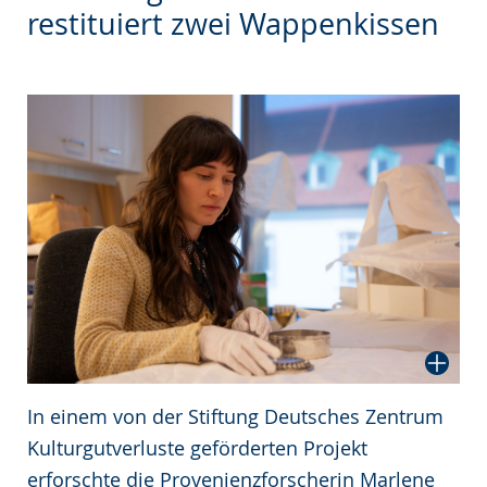
wechseln.
Deutscher
restituiert zwei Wappenkissen
Gebärdensprache
wird
angezeigt.
In einem von der Stiftung Deutsches Zentrum
Kulturgutverluste geförderten Projekt
erforschte die Provenienzforscherin Marlene