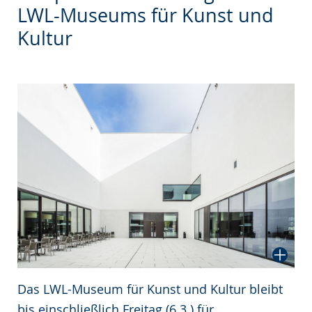
wechseln.
Deutscher
LWL-Museums für Kunst und
Gebärdensprache
Kultur
wird
angezeigt.
Das LWL-Museum für Kunst und Kultur bleibt
bis einschließlich Freitag (6.3.) für