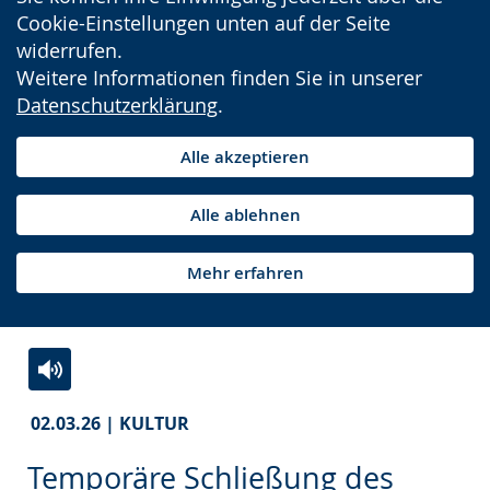
Cookie-Einstellungen unten auf der Seite
widerrufen.
Weitere Informationen finden Sie in unserer
Datenschutzerklärung
.
Alle akzeptieren
Alle ablehnen
Mehr erfahren
Zur
Aktiviere
Ein
02.03.26 | KULTUR
Leichten
Audio-
Video
Sprache
Unterstützung.
in
Temporäre Schließung des