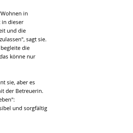
l "Wohnen in
 in dieser
it und die
ulassen", sagt sie.
begleite die
 das könne nur
t sie, aber es
t der Betreuerin.
eben":
ibel und sorgfältig