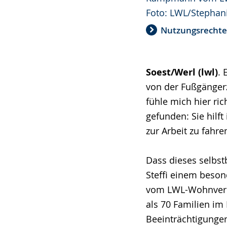
Foto: LWL/Stephan
Nutzungsrecht
Soest/Werl (lwl)
. 
von der Fußgängerzo
fühle mich hier ric
gefunden: Sie hilf
zur Arbeit zu fahre
Dass dieses selbst
Steffi einem beson
vom LWL-Wohnverbu
als 70 Familien im
Beeinträchtigungen