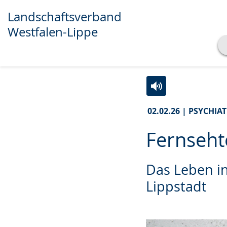
Landschaftsverband
Westfalen-Lippe
Transkript anzeigen
Abspielen
Pausieren
Zur
Aktiviere
Ein
02.02.26 | PSYCHIAT
Leichten
Audio-
Video
Sprache
Unterstützung.
in
Fernseht
wechseln.
Deutscher
Gebärdensprache
Das Leben i
wird
Lippstadt
angezeigt.