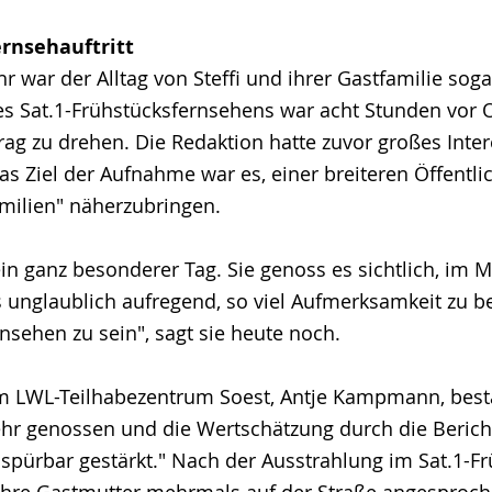
rnsehauftritt
r war der Alltag von Steffi und ihrer Gastfamilie sog
s Sat.1-Frühstücksfernsehens war acht Stunden vor 
rag zu drehen. Die Redaktion hatte zuvor großes Int
as Ziel der Aufnahme war es, einer breiteren Öffentli
milien" näherzubringen.
ein ganz besonderer Tag. Sie genoss es sichtlich, im M
s unglaublich aufregend, so viel Aufmerksamkeit zu 
ernsehen zu sein", sagt sie heute noch.
m LWL-Teilhabezentrum Soest, Antje Kampmann, bestäti
r genossen und die Wertschätzung durch die Bericht
spürbar gestärkt." Nach der Ausstrahlung im Sat.1-F
ihre Gastmutter mehrmals auf der Straße angesproch