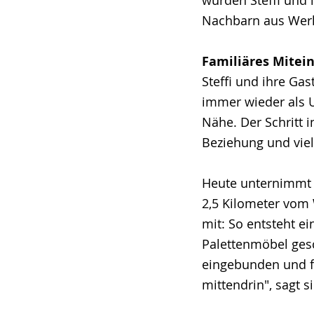
Nachbarn aus Werl,
Familiäres Mitei
Steffi und ihre Ga
immer wieder als U
Nähe. Der Schritt 
Beziehung und vie
Heute unternimmt S
2,5 Kilometer vom 
mit: So entsteht e
Palettenmöbel gesc
eingebunden und füh
mittendrin", sagt si