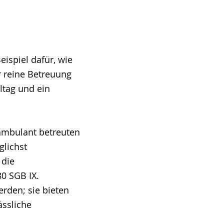
ispiel dafür, wie
r reine Betreuung
ltag und ein
ambulant betreuten
glichst
 die
80 SGB IX.
erden; sie bieten
ässliche