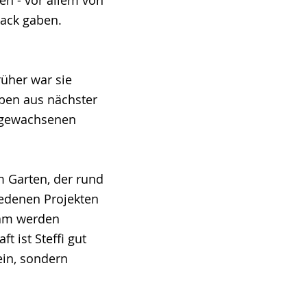
back gaben.
rüher war sie
eben aus nächster
r gewachsenen
m Garten, der rund
iedenen Projekten
sam werden
 ist Steffi gut
ein, sondern