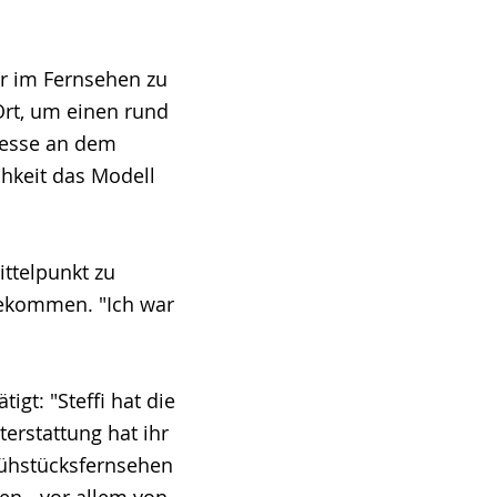
ar im Fernsehen zu
Ort, um einen rund
eresse an dem
chkeit das Modell
ittelpunkt zu
bekommen. "Ich war
gt: "Steffi hat die
erstattung hat ihr
rühstücksfernsehen
en - vor allem von