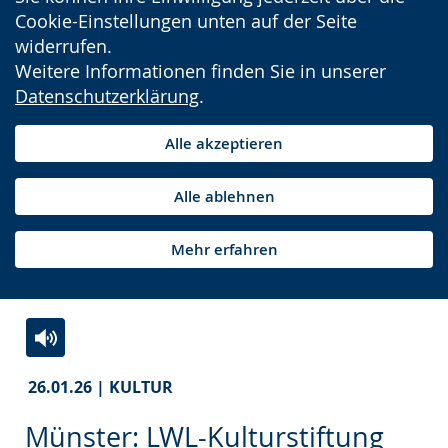
Cookie-Einstellungen unten auf der Seite
widerrufen.
Weitere Informationen finden Sie in unserer
Datenschutzerklärung
.
Alle akzeptieren
Alle ablehnen
Mehr erfahren
Zur
Aktiviere
Ein
26.01.26 | KULTUR
Leichten
Audio-
Video
Sprache
Unterstützung.
in
Münster: LWL-Kulturstiftung