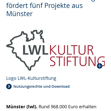
wechseln.
Deutscher
fördert fünf Projekte aus
Gebärdensprache
Münster
wird
angezeigt.
Logo LWL-Kulturstiftung
Nutzungsrechte und Download
Münster (lwl).
Rund 968.000 Euro erhalten