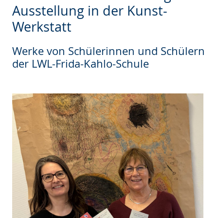
wechseln.
Deutscher
Ausstellung in der Kunst-
Gebärdensprache
Werkstatt
wird
angezeigt.
Werke von Schülerinnen und Schülern
der LWL-Frida-Kahlo-Schule