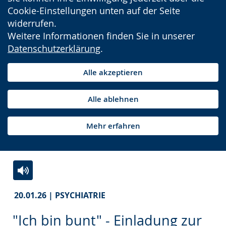
Cookie-Einstellungen unten auf der Seite
widerrufen.
Weitere Informationen finden Sie in unserer
Datenschutzerklärung
.
Alle akzeptieren
Alle ablehnen
Mehr erfahren
Zur
Aktiviere
Ein
20.01.26 | PSYCHIATRIE
Leichten
Audio-
Video
Sprache
Unterstützung.
in
"Ich bin bunt" - Einladung zur