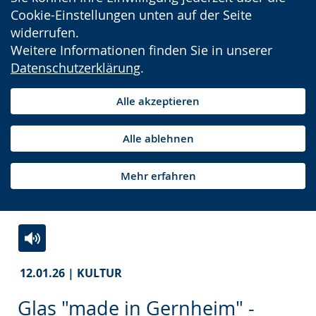
Cookie-Einstellungen unten auf der Seite
widerrufen.
Weitere Informationen finden Sie in unserer
Datenschutzerklärung
.
Alle akzeptieren
Alle ablehnen
Mehr erfahren
Zur
Aktiviere
Ein
12.01.26 | KULTUR
Leichten
Audio-
Video
Sprache
Unterstützung.
in
Glas "made in Gernheim" -