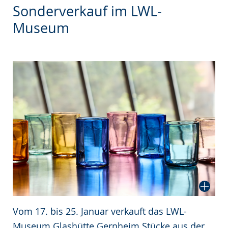
wechseln.
Deutscher
Sonderverkauf im LWL-
Gebärdensprache
Museum
wird
angezeigt.
Vom 17. bis 25. Januar verkauft das LWL-
Museum Glashütte Gernheim Stücke aus der